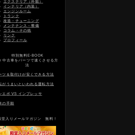
エクステリア（外観）
インテリア（内装）
エンジンルーム
トランク
改造・チューニング
メンテナンス・整備
コラム・その他
リンク
プロフィール
特別無料E-BOOK
by 中古車をパーツで速くさせる方
法
ーツ＆取付けが安くできる方法
転がうまいといわれる運転方法
ンエボ VS インプレッサ
車の手順
殿堂入りメールマガジン 無料！