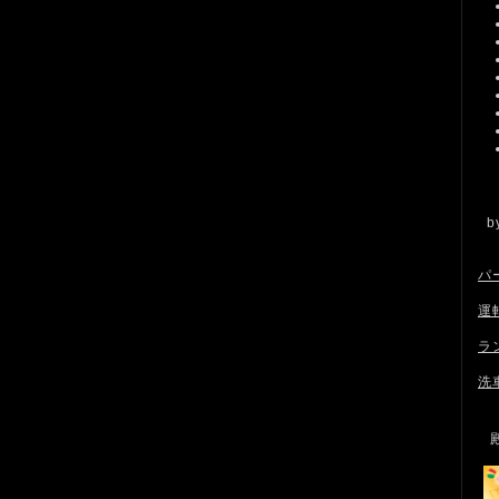
パ
運
ラ
洗