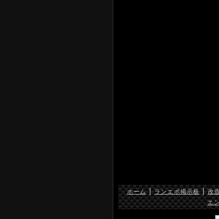
|
|
ホーム
ランエボ掲示板
改
エ