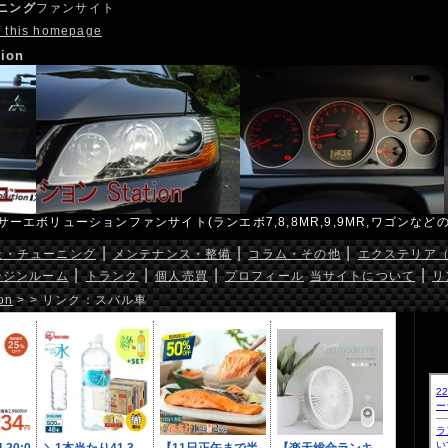
ニング
ファンサイト
of this homepage
ion
ーエボリューションファンサイト(ランエボ7,8,8MR,9,9MR,ワゴンなどの
|
|
|
造・チューニング
メンテナンス・整備
コラム・その他
エクステリア
|
|
|
|
ンジンルーム
トランク
個人売買
プロフィール
当サイトについて
リ
on
> > リンク：スバル車