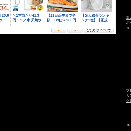
車
ポ
ら
ブ
人
交
チ