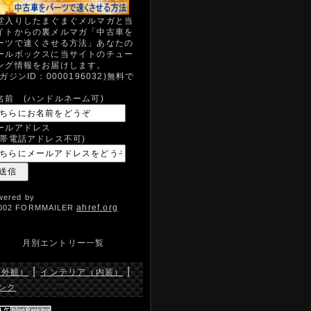
堂入りしたまぐまぐメルマガと当
イトからの裏メルマガ「中古車を
ーツで速くさせる方法」あなたの
ールボックスに当サイトのチュー
ング情報をお届けします。
マガジンID：0000196032)無料で
。
名前 (ハンドルネーム可)
ールアドレス
携帯電話アドレス不可)
wered by
ahref.org
002 FORMMAILER
月別エントリー一覧
|
|
（外観）
インテリア（内装）
ンク