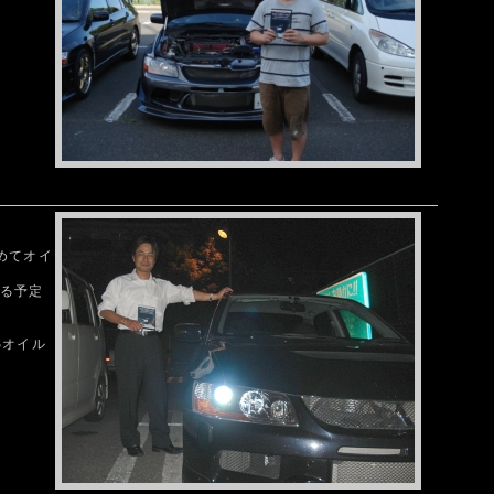
めてオイ
する予定
Sオイル