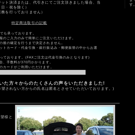
ジット決済または、代引きにてご注文頂きました場合、当
す
・日・祝を除く）
業務を行っておりません）
特定商法取引の記載
つでも承っております。
報のご入力のみで簡単にご注文いただけます。
の後の確定を行うまで決定されません。
ットカード・代金引換・銀行振込み・郵便振替の中からお選
っております。(FAXご注文は代金引換のみとなります)
合、手数料が370円かかります。
のカードがご利用いただけます。
だいた方々からのたくさんの声をいただきました!
希望されない方からの氏名は匿名とさせていただいております。)
希望様と