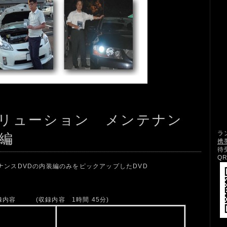
リューション メンテナン
ラ
装編
携
待
Q
ンスDVDの内装編のみをピックアップしたDVD
収録内容
(収録内容 1時間 45分)