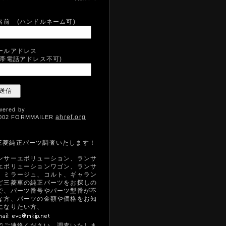
。
名前 (ハンドルネーム可)
ールアドレス
携帯電話アドレス不可)
wered by
ahref.org
002 FORMMAILER
三菱純正パーツ調査いたします！
ンサーエボリューション、ランサ
エボリューションワゴン、ランサ
、ミラージュ、コルト、ギャラン
ど三菱車の純正パーツをお探しの
で、パーツ番号やパーツ型番が不
な方、パーツの金額や価格をお知
になりたい方、
でご連絡ください。調査いたしま