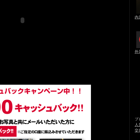
内
外
ブ
人
交