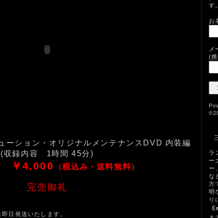
す
お
メ
(
Po
©2
ューション・オリジナルメンテナンスDVD 内装編
ラ
(収録内容 1時間 45分)
ー
格
￥4,000
（税込み・送料無料）
ー
な
方
完売御礼
明
り
！
は即日発送いたします。
ま