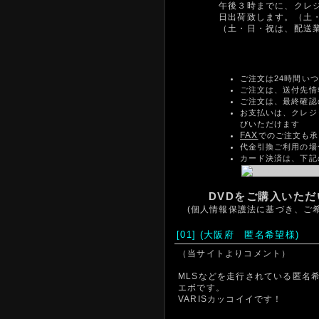
午後３時までに、クレ
日出荷致します。（土
（土・日・祝は、配送
ご注文は24時間い
ご注文は、送付先情
ご注文は、最終確認
お支払いは、クレジ
びいただけます
FAX
でのご注文も承
代金引換ご利用の場
カード決済は、下記
DVDをご購入いた
(個人情報保護法に基づき、ご
[01] (大阪府 匿名希望様)
（当サイトよりコメント）
MLSなどを走行されている匿名
エボです。
VARISカッコイイです！