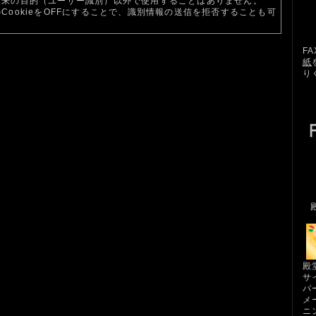
本来の目的（ユーザー識別）以外で使用することはありません。
CookieをOFFにすることで、識別情報の送信を拒否することも可
F
紙
り
殿
サ
パ
メ
ニ