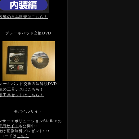
装編の単品販売はこちら！
ブレーキパッド交換DVD
レーキパッド交換方法解説DVD！
気の工具レスはこちら！
換工具セットはこちら！
モバイルサイト
ンサーエボリューションStationの
帯用サイト
も公開中！
受け画像無料プレゼント中♪
Rコードは
こちら