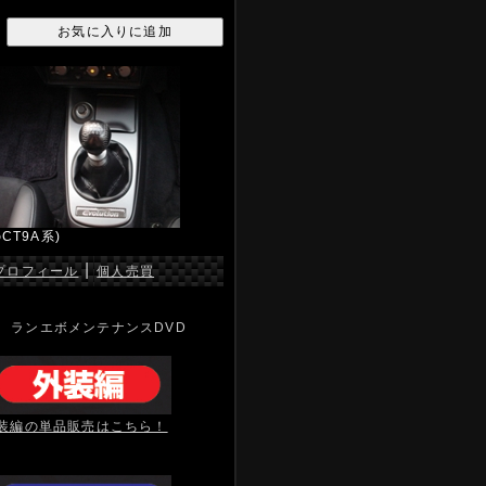
CT9A系)
|
プロフィール
個人売買
ランエボメンテナンスDVD
装編の単品販売はこちら！