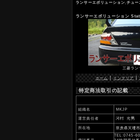
ランサーエボリューション
,
チュー
ランサーエボリューション Stat
三菱ランサ
|
|
ホーム
インテリア
特定商法取引の記載
組織名
MKJP
運営責任者
所在地
TEL:0745-6