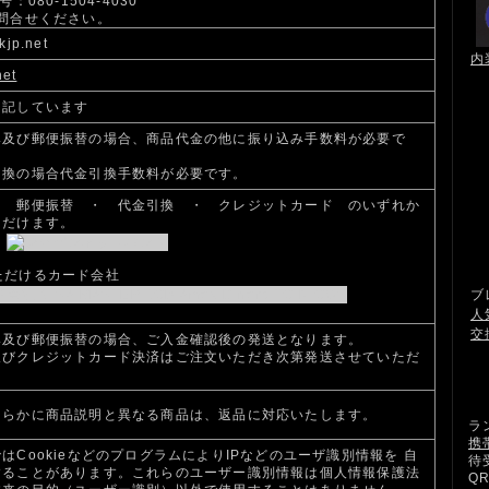
：080-1504-4030
問合せください。
kjp.net
内
net
明記しています
み及び郵便振替の場合、商品代金の他に振り込み手数料が必要で
引換の場合代金引換手数料が必要です。
・ 郵便振替 ・ 代金引換 ・ クレジットカード のいずれか
ただけます。
ただけるカード会社
ブ
人
交
み及び郵便振替の場合、ご入金確認後の発送となります。
及びクレジットカード決済はご注文いただき次第発送させていただ
明らかに商品説明と異なる商品は、返品に対応いたします。
ラ
携
はCookieなどのプログラムによりIPなどのユーザ識別情報を 自
待
することがあります。これらのユーザー識別情報は個人情報保護法
Q