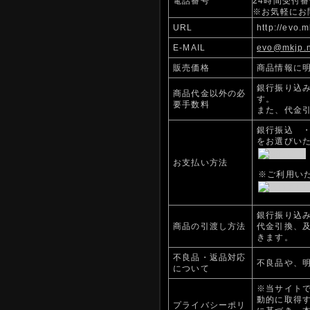
電話番号
24時間受付番号
※お気軽にお
URL
http://evo.m
E-MAIL
evo@mkjp.
販売価格
商品情報に
銀行振り込
商品代金以外の必
す。
要手数料
また、代金
銀行振込 
をお選びい
お支払い方法
※ご利用い
銀行振り込
商品の引渡し方法
代金引換、
きます。
不良品・返品対応
不良品や、
について
※当サイトで
動的に取得
プライバシーポリ