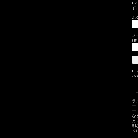
(
す
お
メ
(
Po
©2
ラ
ー
ー
な
方
明
り