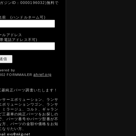
マガジンID：0000196032)無料で
。
名前 (ハンドルネーム可)
ールアドレス
携帯電話アドレス不可)
wered by
ahref.org
002 FORMMAILER
三菱純正パーツ調査いたします！
ンサーエボリューション、ランサ
エボリューションワゴン、ランサ
、ミラージュ、コルト、ギャラン
ど三菱車の純正パーツをお探しの
で、パーツ番号やパーツ型番が不
な方、パーツの金額や価格をお知
になりたい方、